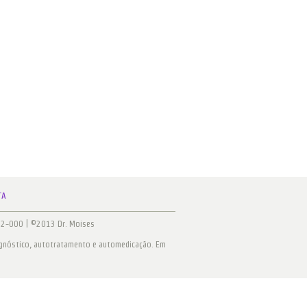
TA
332-000 | ©2013 Dr. Moises
agnóstico, autotratamento e automedicação. Em