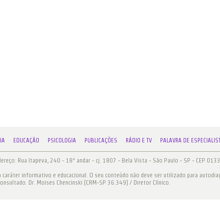
IA
EDUCAÇÃO
PSICOLOGIA
PUBLICAÇÕES
RÁDIO E TV
PALAVRA DE ESPECIALIS
reço: Rua Itapeva, 240 - 18º andar - cj. 1807 - Bela Vista - São Paulo - SP - CEP 01
aráter informativo e educacional. O seu conteúdo não deve ser utilizado para autodi
consultado. Dr. Moises Chencinski (CRM-SP 36.349) / Diretor Clínico.