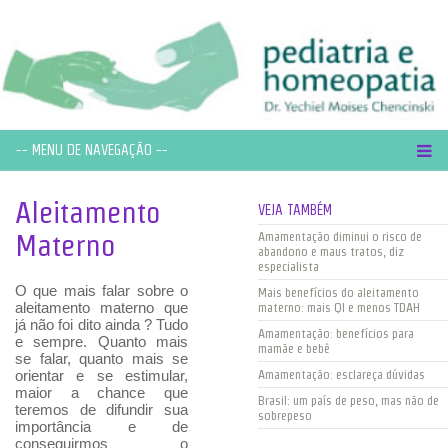
-- MENU DE NAVEGAÇÃO --
Aleitamento
VEJA TAMBÉM
Materno
Amamentação diminui o risco de
abandono e maus tratos, diz
especialista
O que mais falar sobre o
Mais benefícios do aleitamento
aleitamento materno que
materno: mais QI e menos TDAH
já não foi dito ainda ? Tudo
Amamentação: benefícios para
e sempre. Quanto mais
mamãe e bebê
se falar, quanto mais se
orientar e se estimular,
Amamentação: esclareça dúvidas
maior a chance que
Brasil: um país de peso, mas não de
teremos de difundir sua
sobrepeso
importância e de
conseguirmos o