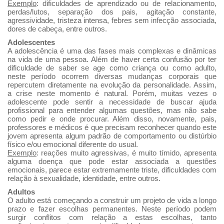
Exemplo
: dificuldades de aprendizado ou de relacionamento,
perdas/lutos, separação dos pais, agitação constante,
agressividade, tristeza intensa, febres sem infecção associada,
dores de cabeça, entre outros.
Adolescentes
A adolescência é uma das fases mais complexas e dinâmicas
na vida de uma pessoa. Além de haver certa confusão por ter
dificuldade de saber se age como criança ou como adulto,
neste período ocorrem diversas mudanças corporais que
repercutem diretamente na evolução da personalidade. Assim,
a crise neste momento é natural. Porém, muitas vezes o
adolescente pode sentir a necessidade de buscar ajuda
profissional para entender algumas questões, mas não sabe
como pedir e onde procurar. Além disso, novamente, pais,
professores e médicos é que precisam reconhecer quando este
jovem apresenta algum padrão de comportamento ou distúrbio
físico e/ou emocional diferente do usual.
Exemplo
: reações muito agressivas, é muito tímido, apresenta
alguma doença que pode estar associada a questões
emocionais, parece estar extremamente triste, dificuldades com
relação à sexualidade, identidade, entre outros.
Adultos
O adulto está começando a construir um projeto de vida a longo
prazo e fazer escolhas permanentes. Neste período podem
surgir conflitos com relação a estas escolhas, tanto