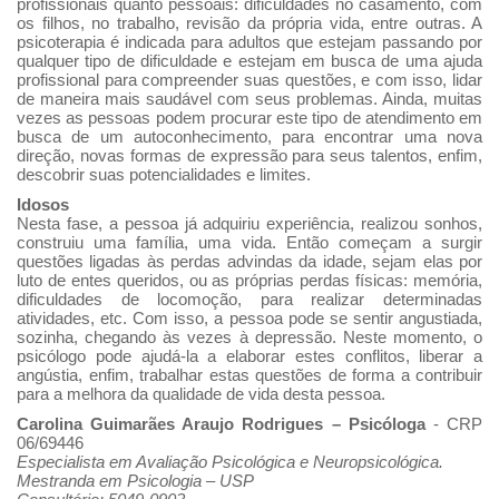
profissionais quanto pessoais: dificuldades no casamento, com
os filhos, no trabalho, revisão da própria vida, entre outras. A
psicoterapia é indicada para adultos que estejam passando por
qualquer tipo de dificuldade e estejam em busca de uma ajuda
profissional para compreender suas questões, e com isso, lidar
de maneira mais saudável com seus problemas. Ainda, muitas
vezes as pessoas podem procurar este tipo de atendimento em
busca de um autoconhecimento, para encontrar uma nova
direção, novas formas de expressão para seus talentos, enfim,
descobrir suas potencialidades e limites.
Idosos
Nesta fase, a pessoa já adquiriu experiência, realizou sonhos,
construiu uma família, uma vida. Então começam a surgir
questões ligadas às perdas advindas da idade, sejam elas por
luto de entes queridos, ou as próprias perdas físicas: memória,
dificuldades de locomoção, para realizar determinadas
atividades, etc. Com isso, a pessoa pode se sentir angustiada,
sozinha, chegando às vezes à depressão. Neste momento, o
psicólogo pode ajudá-la a elaborar estes conflitos, liberar a
angústia, enfim, trabalhar estas questões de forma a contribuir
para a melhora da qualidade de vida desta pessoa.
Carolina Guimarães Araujo Rodrigues – Psicóloga
- CRP
06/69446
Especialista em Avaliação Psicológica e Neuropsicológica.
Mestranda em Psicologia – USP