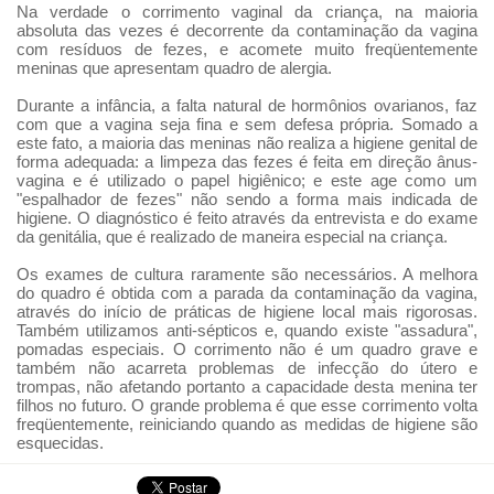
Na verdade o corrimento vaginal da criança, na maioria
absoluta das vezes é decorrente da contaminação da vagina
com resíduos de fezes, e acomete muito freqüentemente
meninas que apresentam quadro de alergia.
Durante a infância, a falta natural de hormônios ovarianos, faz
com que a vagina seja fina e sem defesa própria. Somado a
este fato, a maioria das meninas não realiza a higiene genital de
forma adequada: a limpeza das fezes é feita em direção ânus-
vagina e é utilizado o papel higiênico; e este age como um
"espalhador de fezes" não sendo a forma mais indicada de
higiene. O diagnóstico é feito através da entrevista e do exame
da genitália, que é realizado de maneira especial na criança.
Os exames de cultura raramente são necessários. A melhora
do quadro é obtida com a parada da contaminação da vagina,
através do início de práticas de higiene local mais rigorosas.
Também utilizamos anti-sépticos e, quando existe "assadura",
pomadas especiais. O corrimento não é um quadro grave e
também não acarreta problemas de infecção do útero e
trompas, não afetando portanto a capacidade desta menina ter
filhos no futuro. O grande problema é que esse corrimento volta
freqüentemente, reiniciando quando as medidas de higiene são
esquecidas.